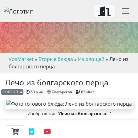
VosMarket
»
Вторые блюда
»
Из овощей
» Лечо из
болгарского перца
Лечо из болгарского перца
01/02/2014
60 мин
Болгарская
63 кКал
Изображение '
Лечо из болгарского
...'