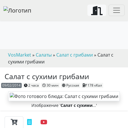
VosMarket
»
Салаты
»
Салат с грибами
» Салат с
сухими грибами
Салат с сухими грибами
09/02/2014
2 часа
30 мин
Русская
178 кКал
Изображение '
Салат с сухими
...'