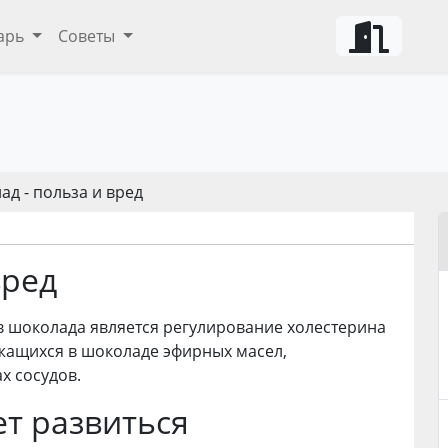
арь
Советы
д - польза и вред
вред
в шоколада является регулирование холестерина
жащихся в шоколаде эфирных масел,
х сосудов.
т развиться