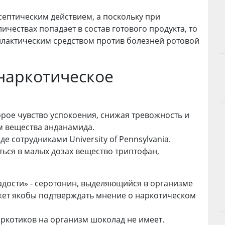
септическим действием, а поскольку при
чествах попадает в состав готового продукта, то
лактическим средством против болезней ротовой
наркотическое
рое чувство успокоения, снижая тревожность и
м вещества анданамида.
 сотрудниками University of Pennsylvania.
ься в малых дозах вещество триптофан,
адости» - серотонин, выделяющийся в организме
жет якобы подтверждать мнение о наркотическом
ркотиков на организм шоколад не имеет.