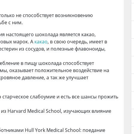
 только не способствует возникновению
ьбе с ним.
ия настоящего шоколада является какао,
говых марок. А
какао
, в свою очередь, имеет в
естерин из сосудов, и полезные флавоноиды,
ребление в пищу шоколада способствует
емы, оказывает положительное воздействие на
кровяное давление, а так же улучшает
старческое слабоумие и есть все шансы прожить
из Harvard Medical School, изучающих влияние
тниками Hull York Medical School: поедание