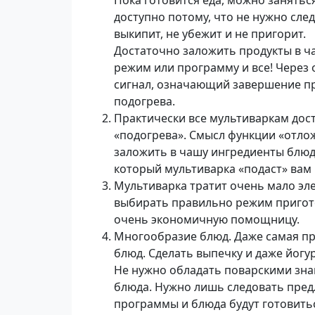
Пока готовится еда, можно заняться
доступно потому, что не нужно сле
выкипит, не убежит и не пригорит.
Достаточно заложить продукты в ч
режим или программу и все! Через
сигнал, означающий завершение пр
подогрева.
Практически все мультиваркам дос
«подогрева». Смысл функции «отлож
заложить в чашу ингредиенты блюда
который мультиварка «подаст» вам 
Мультиварка тратит очень мало эл
выбирать правильно режим пригото
очень экономичную помощницу.
Многообразие блюд. Даже самая п
блюд. Сделать выпечку и даже йогур
Не нужно обладать поварскими зна
блюда. Нужно лишь следовать пред
программы и блюда будут готовитьс