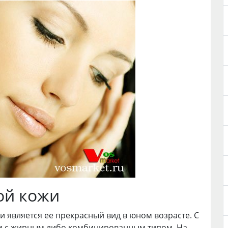
ой кожи
и является ее прекрасный вид в юном возрасте. С
ем с жирным либо комбинированным типом. На