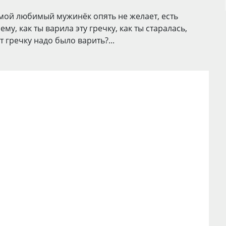
 мой любимый мужинёк опять не желает, есть
ему, как ты варила эту гречку, как ты старалась,
т гречку надо было варить?...