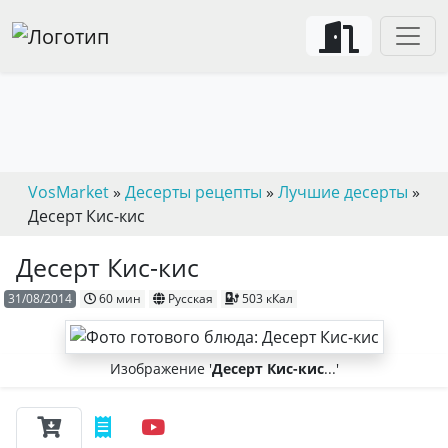
VosMarket
»
Десерты рецепты
»
Лучшие десерты
»
Десерт Кис-кис
Десерт Кис-кис
31/08/2014
60 мин
Русская
503 кКал
Изображение '
Десерт Кис-кис
...'