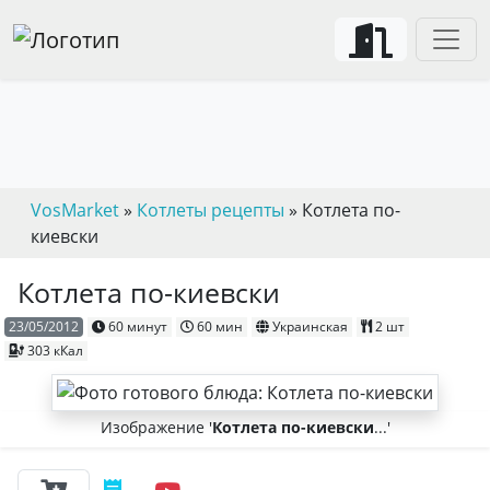
VosMarket
»
Котлеты рецепты
» Котлета по-
киевски
Котлета по-киевски
23/05/2012
60 минут
60 мин
Украинская
2 шт
303 кКал
Изображение '
Котлета по-киевски
...'