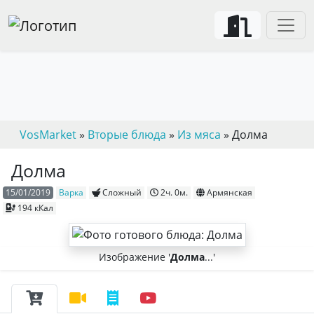
VosMarket
»
Вторые блюда
»
Из мяса
» Долма
Долма
15/01/2019
Варка
Сложный
2ч. 0м.
Армянская
194 кКал
Изображение '
Долма
...'