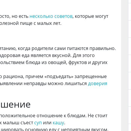
осто, но есть
несколько советов
, которые могут
олезной пище с малых лет.
итанию, когда родители сами питаются правильно.
доровая еда является вкусной. Для этого
вольствием блюда из овощей, фруктов и других
о рациона, причем «подъедать» запрещенные
и выявлении неправды можно лишиться
доверия
ошение
положительное отношение к блюдам. Не стоит
ак малыш съест
суп
или
кашу
.
циировать основную еду с неприятным вкусом.