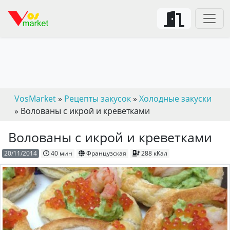
VosMarket
»
Рецепты закусок
»
Холодные закуски
» Волованы с икрой и креветками
Волованы с икрой и креветками
20/11/2014
40 мин
Французская
288 кКал