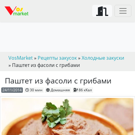
VosMarket
»
Рецепты закусок
»
Холодные закуски
» Паштет из фасоли с грибами
Паштет из фасоли с грибами
24/11/2014
30 мин
Домашняя
86 кКал