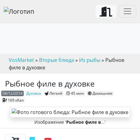
VosMarket
»
Вторые блюда
»
Из рыбы
» Рыбное
филе в духовке
Рыбное филе в духовке
08/12/2014
Духовка
Легкий
45 мин
Домашняя
169 кКал
Изображение '
Рыбное филе в
...'