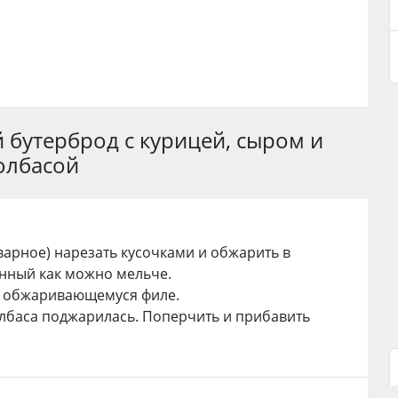
 бутерброд с курицей, сыром и
олбасой
варное) нарезать кусочками и обжарить в
анный как можно мельче.
к обжаривающемуся филе.
олбаса поджарилась. Поперчить и прибавить