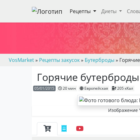
Рецепты
Диеты
Слов
VosMarket
»
Рецепты закусок
»
Бутерброды
» Горячие
Горячие бутерброды
05/01/2015
20 мин
Европейская
205 кКал
Изображение '