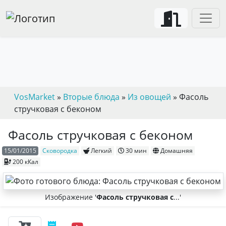
VosMarket
»
Вторые блюда
»
Из овощей
» Фасоль
стручковая с беконом
Фасоль стручковая с беконом
15/01/2015
Сковородка
Легкий
30 мин
Домашняя
200 кКал
Изображение '
Фасоль стручковая с
...'