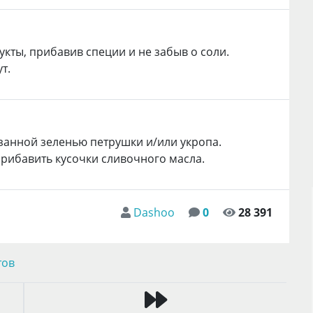
кты, прибавив специи и не забыв о соли.
т.
езанной зеленью петрушки и/или укропа.
рибавить кусочки сливочного масла.
Dashoo
0
28 391
тов