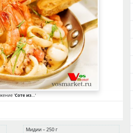
жение '
Соте из
...'
Мидии – 250 г