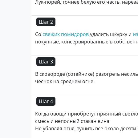
Лук-порей, точнее белую его часть, нарез
Шаг 2
Со
свежих помидоров
удалить шкурку и
и
покупные, консервированные в собственн
Шаг 3
В сковороде (сотейнике) разогреть несил
чеснок на среднем огне.
Шаг 4
Когда овощи приобретут приятный светло
смесь и неполный стакан вина.
Не убавляя огня, тушить все около десяти