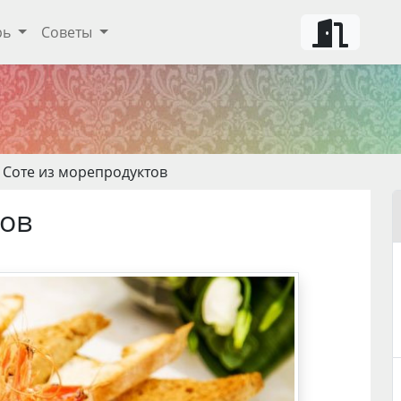
рь
Советы
 Соте из морепродуктов
тов