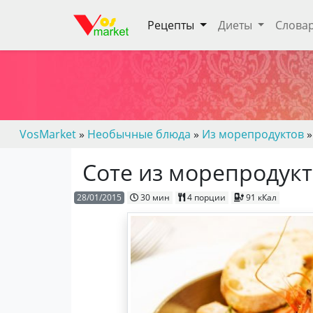
Рецепты
Диеты
Слова
VosMarket
»
Необычные блюда
»
Из морепродуктов
»
Соте из морепродук
28/01/2015
30 мин
4 порции
91 кКал