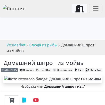
VosMarket
»
Блюда из рыбы
» Домашний шпрот
из мойвы
Домашний шпрот из мойвы
19/02/2015
8 часов
3ч. 20м.
Домашняя
1 кг
363 кКал
Изображение '
Домашний шпрот из
...'