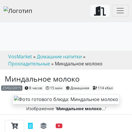
VosMarket
»
Домашние напитки
»
Прохладительные
» Миндальное молоко
Миндальное молоко
25/02/2015
8 часов
15 мин
Домашняя
114 кКал
Изображение '
Миндальное молоко
...'