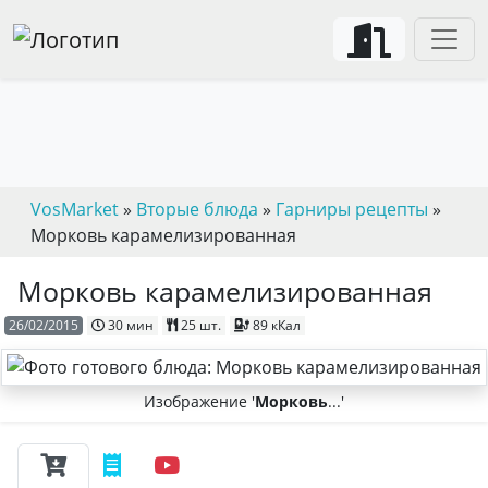
VosMarket
»
Вторые блюда
»
Гарниры рецепты
»
Морковь карамелизированная
Морковь карамелизированная
26/02/2015
30 мин
25 шт.
89 кКал
Изображение '
Морковь
...'