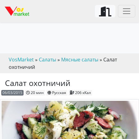
VosMarket
»
Салаты
»
Мясные салаты
» Салат
охотничий
Салат охотничий
06/03/2015
20 мин
Русская
206 кКал