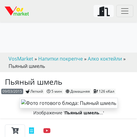
VosMarket
»
Напитки покрепче
»
Алко коктейли
»
Пьяный шмель
Пьяный шмель
09/03/2015
Легкий
5 мин
Домашняя
126 кКал
Изображение '
Пьяный шмель
...'