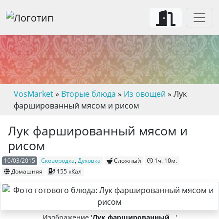
VosMarket
»
Вторые блюда
»
Из овощей
» Лук
фаршированный мясом и рисом
Лук фаршированный мясом и
рисом
10/03/2015
Сковородка
,
Духовка
Сложный
1ч. 10м.
Домашняя
155 кКал
Изображение '
Лук фаршированный
...'