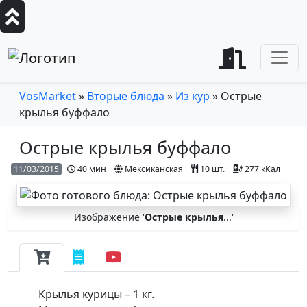
VosMarket
»
Вторые блюда
»
Из кур
» Острые
крылья буффало
Острые крылья буффало
11/03/2015
40 мин
Мексиканская
10 шт.
277 кКал
Изображение '
Острые крылья
...'
Крылья курицы – 1 кг.