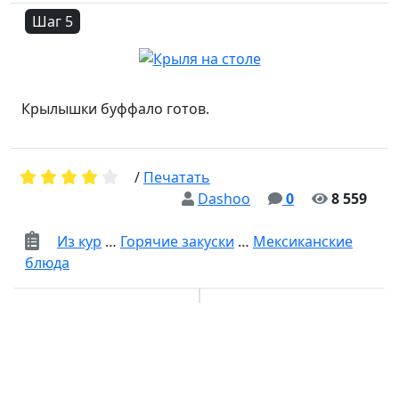
Шаг 5
Крылышки буффало готов.
/
Печатать
Dashoo
0
8 559
Из кур
…
Горячие закуски
…
Мексиканские
блюда