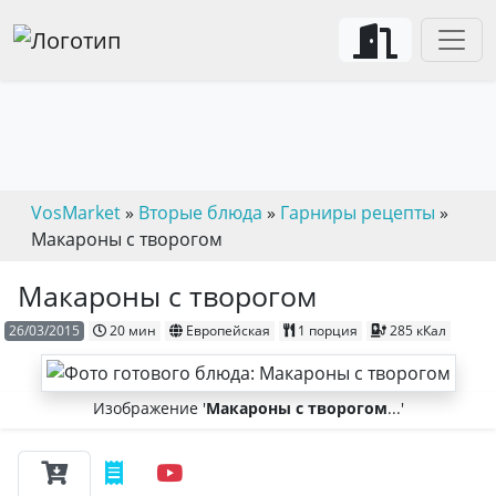
VosMarket
»
Вторые блюда
»
Гарниры рецепты
»
Макароны с творогом
Макароны с творогом
26/03/2015
20 мин
Европейская
1 порция
285 кКал
Изображение '
Макароны с творогом
...'