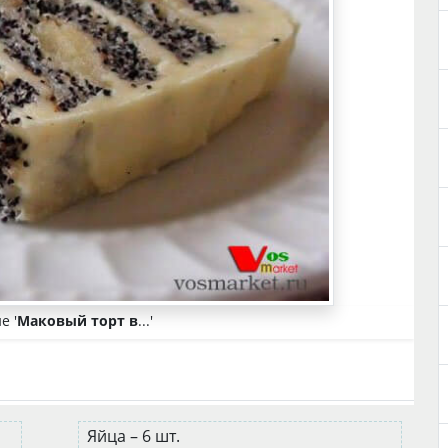
е '
Маковый торт в
...'
Яйца – 6 шт.