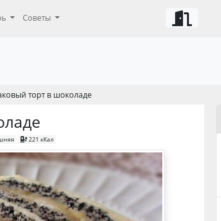
рь
Советы
аковый торт в шоколаде
оладе
шняя
221 кКал