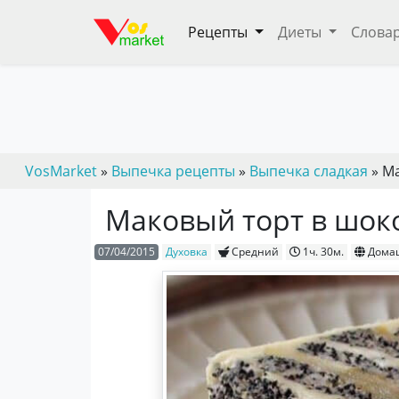
Рецепты
Диеты
Слова
VosMarket
»
Выпечка рецепты
»
Выпечка сладкая
» М
Маковый торт в шок
07/04/2015
Духовка
Средний
1ч. 30м.
Дома