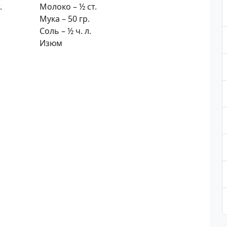
.
Молоко – ½ ст.
Мука – 50 гр.
Соль – ½ ч. л.
Изюм