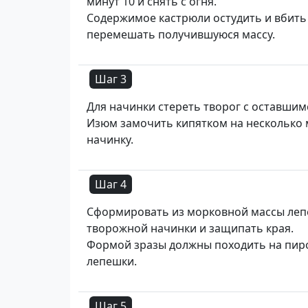
минут 10 и снять с огня.
Содержимое кастрюли остудить и вбить 
перемешать получившуюся массу.
Шаг 3
Для начинки стереть творог с оставшимс
Изюм замочить кипятком на несколько м
начинку.
Шаг 4
Сформировать из морковной массы лепе
творожной начинки и защипать края.
Формой зразы должны походить на пир
лепешки.
Шаг 5