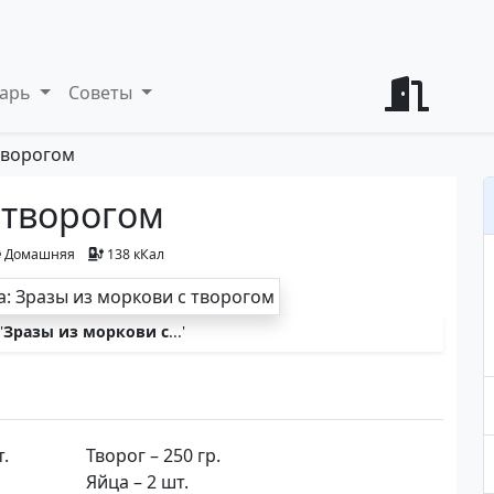
варь
Советы
творогом
 творогом
Домашняя
138 кКал
'
Зразы из моркови с
...'
т.
Творог – 250 гр.
Яйца – 2 шт.