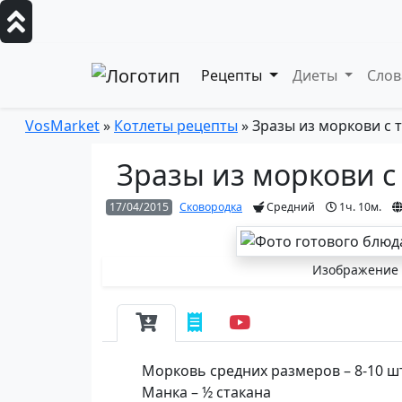
Рецепты
Диеты
Сло
VosMarket
»
Котлеты рецепты
» Зразы из моркови с 
Зразы из моркови с
17/04/2015
Сковородка
Средний
1ч. 10м.
Изображение 
Морковь средних размеров – 8-10 ш
Манка – ½ стакана