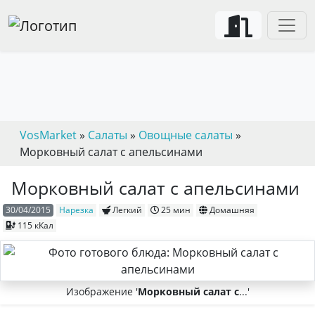
VosMarket
»
Салаты
»
Овощные салаты
»
Морковный салат с апельсинами
Морковный салат с апельсинами
30/04/2015
Нарезка
Легкий
25 мин
Домашняя
115 кКал
Изображение '
Морковный салат с
...'