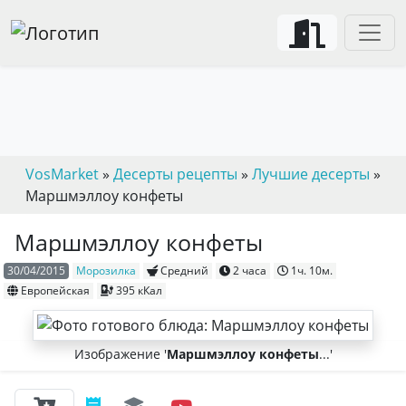
VosMarket
»
Десерты рецепты
»
Лучшие десерты
»
Маршмэллоу конфеты
Маршмэллоу конфеты
30/04/2015
Морозилка
Средний
2 часа
1ч. 10м.
Европейская
395 кКал
Изображение '
Маршмэллоу конфеты
...'