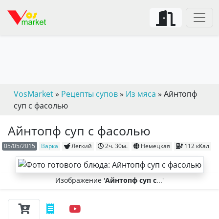
VosMarket
»
Рецепты супов
»
Из мяса
» Айнтопф
суп с фасолью
Айнтопф суп с фасолью
05/05/2015
Варка
Легкий
2ч. 30м.
Немецкая
112 кКал
Изображение '
Айнтопф суп с
...'