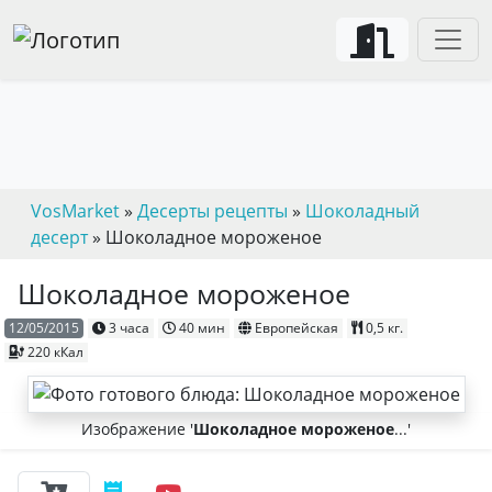
VosMarket
»
Десерты рецепты
»
Шоколадный
десерт
» Шоколадное мороженое
Шоколадное мороженое
12/05/2015
3 часа
40 мин
Европейская
0,5 кг.
220 кКал
Изображение '
Шоколадное мороженое
...'