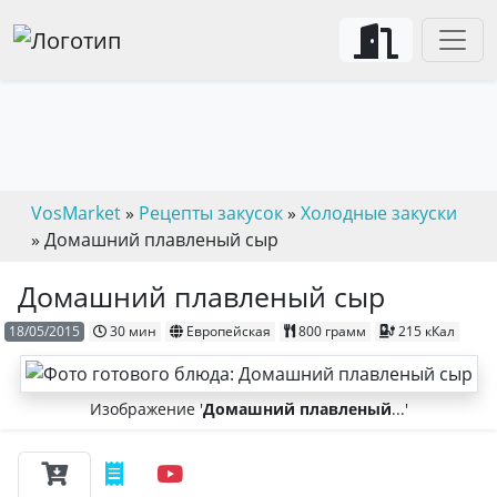
VosMarket
»
Рецепты закусок
»
Холодные закуски
» Домашний плавленый сыр
Домашний плавленый сыр
18/05/2015
30 мин
Европейская
800 грамм
215 кКал
Изображение '
Домашний плавленый
...'