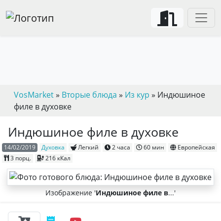
VosMarket
»
Вторые блюда
»
Из кур
» Индюшиное
филе в духовке
Индюшиное филе в духовке
14/02/2019
Духовка
Легкий
2 часа
60 мин
Европейская
3
порц.
216 кКал
Изображение '
Индюшиное филе в
...'