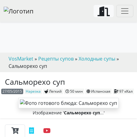
VosMarket
»
Рецепты супов
»
Холодные супы
»
Сальморехо суп
Сальморехо суп
27/05/2015
Нарезка
Легкий
50 мин
Испанская
97 кКал
Изображение '
Сальморехо суп
...'