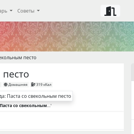
арь
Советы
векольным песто
 песто
н
Домашняя
319 кКал
Паста со свекольным
...'