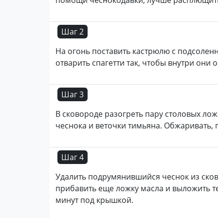
помощи чеснокодавки, лучше расплющить
Шаг 2
На огонь поставить кастрюлю с подсоленн
отварить спагетти так, чтобы внутри они 
Шаг 3
В сковороде разогреть пару столовых лож
чеснока и веточки тимьяна. Обжаривать, 
Шаг 4
Удалить подрумянившийся чеснок из сков
прибавить еще ложку масла и выложить те
минут под крышкой.