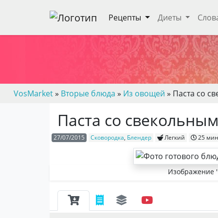
Рецепты
Диеты
Слов
VosMarket
»
Вторые блюда
»
Из овощей
» Паста со с
Паста со свекольным
27/07/2015
Сковородка
,
Блендер
Легкий
25 ми
Изображение '