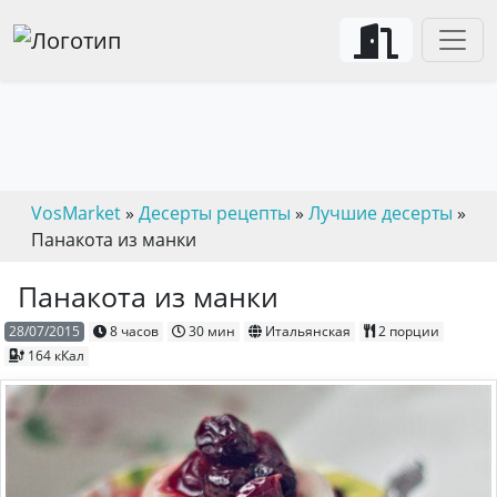
VosMarket
»
Десерты рецепты
»
Лучшие десерты
»
Панакота из манки
Панакота из манки
28/07/2015
8 часов
30 мин
Итальянская
2 порции
164 кКал