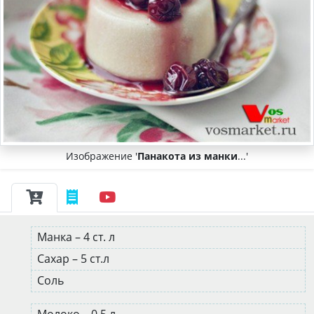
Изображение '
Панакота из манки
...'
Манка – 4 ст. л
Сахар – 5 ст.л
Соль
Молоко – 0,5 л