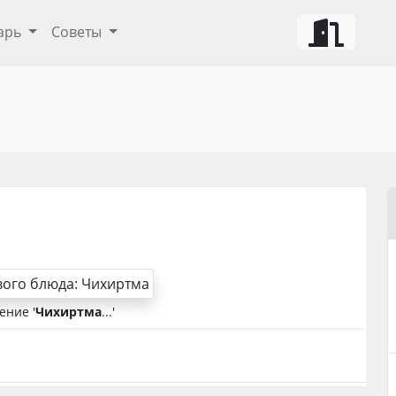
арь
Советы
ение '
Чихиртма
...'