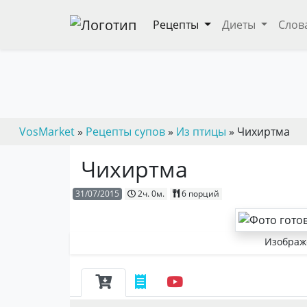
Рецепты
Диеты
Слов
VosMarket
»
Рецепты супов
»
Из птицы
» Чихиртма
Чихиртма
31/07/2015
2ч. 0м.
6 порций
Изображ