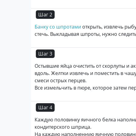
Шаг 2
Банку со шпротами
открыть, извлечь рыбу
стечь. Выкладывая шпроты, нужно следит
Шаг 3
Остывшие яйца очистить от скорлупы и ак
вдоль. Желтки извлечь и поместить в чаш
смеси острых перцев.
Все измельчить в пюре, которое затем п
Шаг 4
Каждую половинку яичного белка напол
кондитерского шприца.
На каждую наполненную яичную половинку