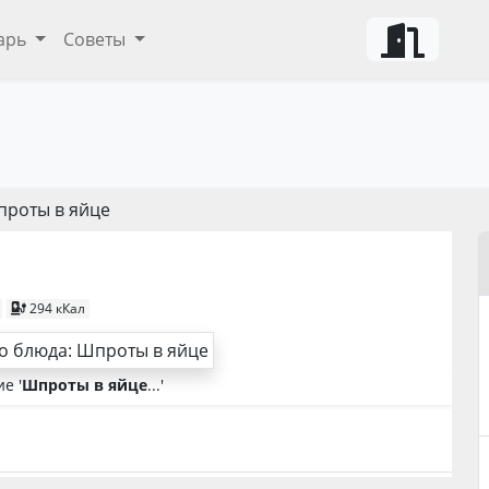
арь
Советы
проты в яйце
294 кКал
е '
Шпроты в яйце
...'