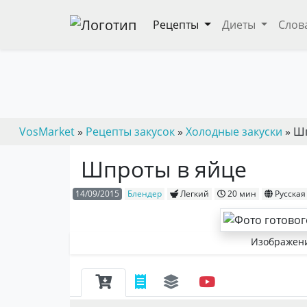
Рецепты
Диеты
Слов
VosMarket
»
Рецепты закусок
»
Холодные закуски
» Ш
Шпроты в яйце
14/09/2015
Блендер
Легкий
20 мин
Русская
Изображени