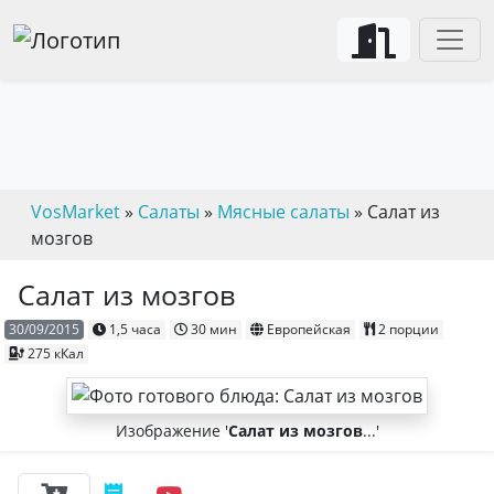
VosMarket
»
Салаты
»
Мясные салаты
» Салат из
мозгов
Салат из мозгов
30/09/2015
1,5 часа
30 мин
Европейская
2 порции
275 кКал
Изображение '
Салат из мозгов
...'