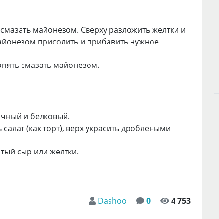
смазать майонезом. Сверху разложить желтки и
айонезом присолить и прибавить нужное
опять смазать майонезом.
чный и белковый.
салат (как торт), верх украсить дроблеными
тый сыр или желтки.
Dashoo
0
4 753