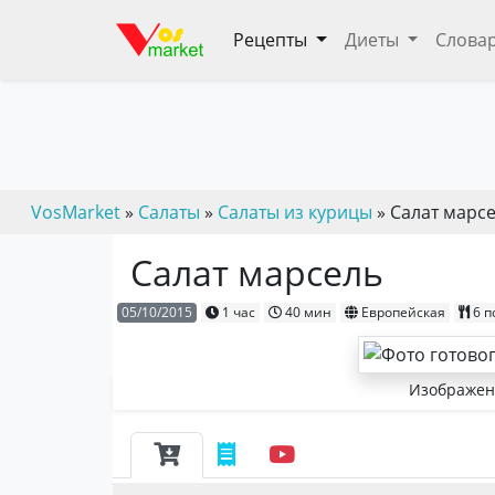
Рецепты
Диеты
Слова
VosMarket
»
Салаты
»
Салаты из курицы
» Салат марс
Салат марсель
05/10/2015
1 час
40 мин
Европейская
6 
Изображени