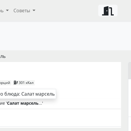
рь
Советы
ель
порций
301 кКал
е '
Салат марсель
...'