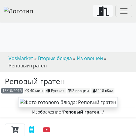
VosMarket
»
Вторые блюда
»
Из овощей
»
Реповый гратен
Реповый гратен
13/10/2015
40 мин
Русская
2 порции
118 кКал
Изображение '
Реповый гратен
...'