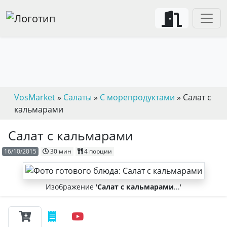
VosMarket
»
Салаты
»
С морепродуктами
» Салат с
кальмарами
Салат с кальмарами
16/10/2015
30 мин
4 порции
Изображение '
Салат с кальмарами
...'