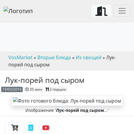
VosMarket
»
Вторые блюда
»
Из овощей
» Лук-
порей под сыром
Лук-порей под сыром
19/03/2016
35 мин
2 порции
Изображение '
Лук-порей под сыром
...'