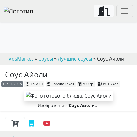
VosMarket
»
Соусы
»
Лучшие соусы
» Соус Айоли
Соус Айоли
11/11/2015
15 мин
Европейская
300 гр.
801 кКал
Изображение '
Соус Айоли
...'