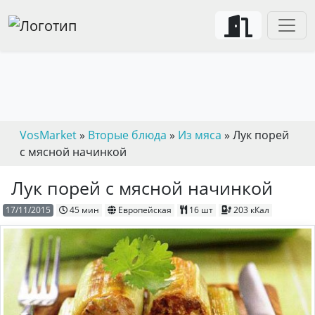
VosMarket
»
Вторые блюда
»
Из мяса
» Лук порей
с мясной начинкой
Лук порей с мясной начинкой
17/11/2015
45 мин
Европейская
16 шт
203 кКал