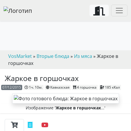
VosMarket
»
Вторые блюда
»
Из мяса
» Жаркое в
горшочках
Жаркое в горшочках
07/12/2015
1ч. 10м.
Кавказская
4 горшочка
185 кКал
Изображение '
Жаркое в горшочках
...'