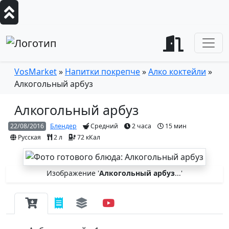
VosMarket
»
Напитки покрепче
»
Алко коктейли
»
Алкогольный арбуз
Алкогольный арбуз
22/08/2016
Блендер
Средний
2 часа
15 мин
Русская
2
л
72 кКал
Изображение '
Алкогольный арбуз
...'