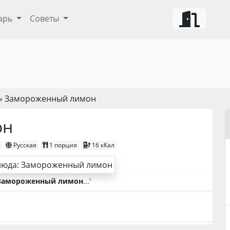
арь
Советы
» Замороженный лимон
он
Русская
1 порция
16 кКал
Замороженный лимон
...'