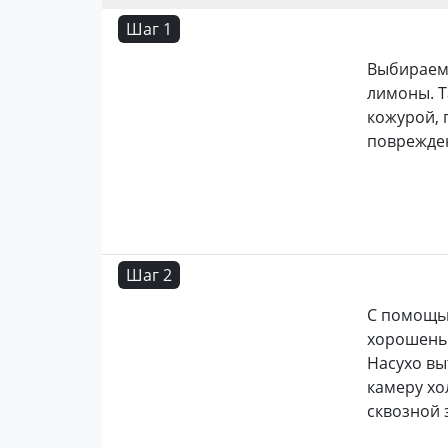
Шаг 1
Выбираем 
лимоны. Т
кожурой, 
поврежде
Шаг 2
С помощь
хорошеньк
Насухо вы
камеру хо
сквозной 