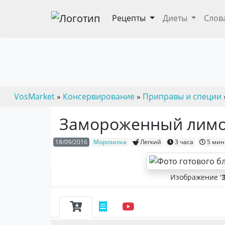
Рецепты
Диеты
Слов
VosMarket
»
Консервирование
»
Приправы и специи
Замороженный лим
18/09/2016
Морозилка
Легкий
3 часа
5 мин
Изображение '