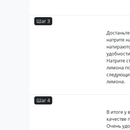
Шаг 3
Достаньт
натрите н
натираютс
удобности
Натрите с
лимона по
следующий
лимона.
Шаг 4
В итоге у
качестве 
Очень уд