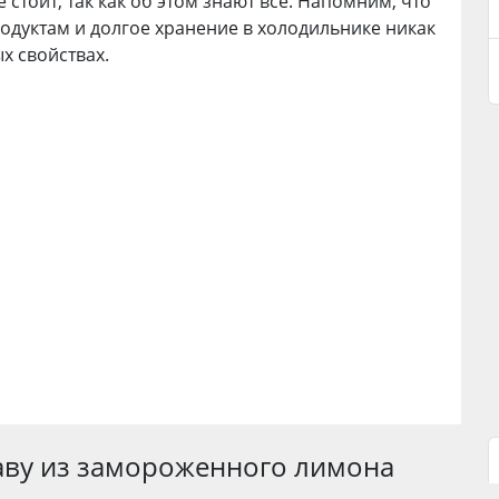
 стоит, так как об этом знают все. Напомним, что
одуктам и долгое хранение в холодильнике никак
х свойствах.
аву из замороженного лимона