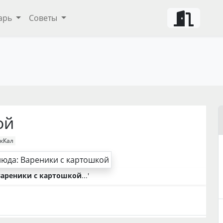
арь
Советы
ой
 кКал
Вареники с картошкой
...'