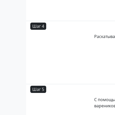
Шаг 4
Раскатыва
Шаг 5
С помощью
вареников