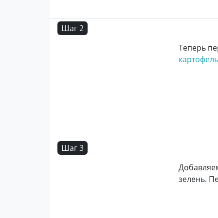
Шаг 2
Теперь пе
картофел
Шаг 3
Добавляем
зелень. П