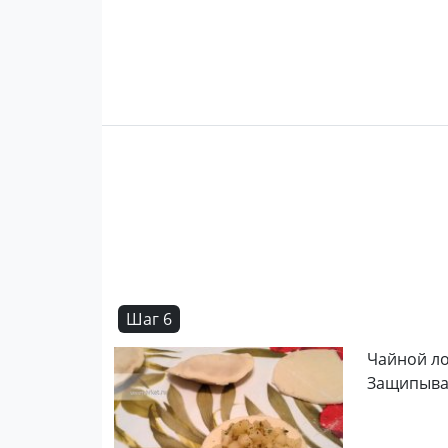
Шаг 6
Чайной ло
Защипыва