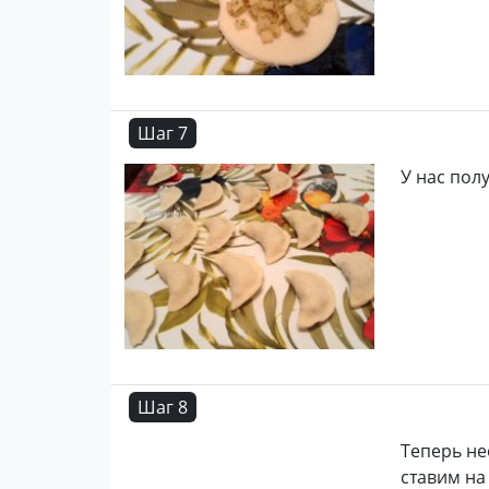
Шаг 7
У нас пол
Шаг 8
Теперь не
ставим на