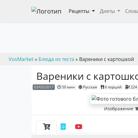
Рецепты
Диеты
Слов
VosMarket
»
Блюда из теста
» Вареники с картошкой
Вареники с картошк
03/03/2017
50 мин
Русская
6 порций
224
Изображение '