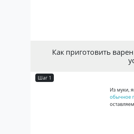
Как приготовить варе
у
Шаг 1
Из муки, 
обычное п
оставляем