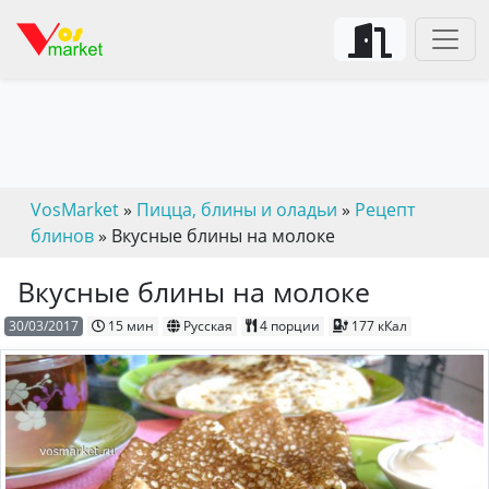
VosMarket
»
Пицца, блины и оладьи
»
Рецепт
блинов
» Вкусные блины на молоке
Вкусные блины на молоке
30/03/2017
15 мин
Русская
4 порции
177 кКал