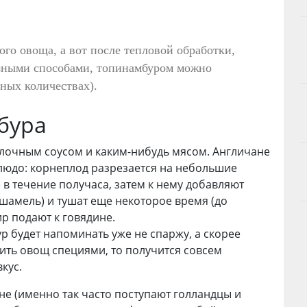
ого овоща, а вот после тепловой обработки,
зными способами, топинамбуром можно
мных количествах).
бура
лочным соусом и каким-нибудь мясом. Англичане
людо: корнеплод разрезается на небольшие
е в течение получаса, затем к нему добавляют
шамель) и тушат еще некоторое время (до
ир подают к говядине.
 будет напоминать уже не спаржу, а скорее
рить овощ специями, то получится совсем
кус.
не (именно так часто поступают голландцы и