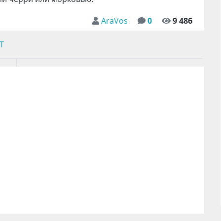
AraVos
0
9 486
Т