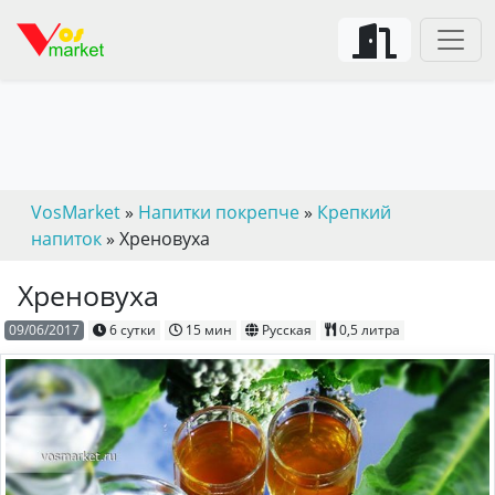
VosMarket
»
Напитки покрепче
»
Крепкий
напиток
» Хреновуха
Хреновуха
09/06/2017
6 сутки
15 мин
Русская
0,5 литра